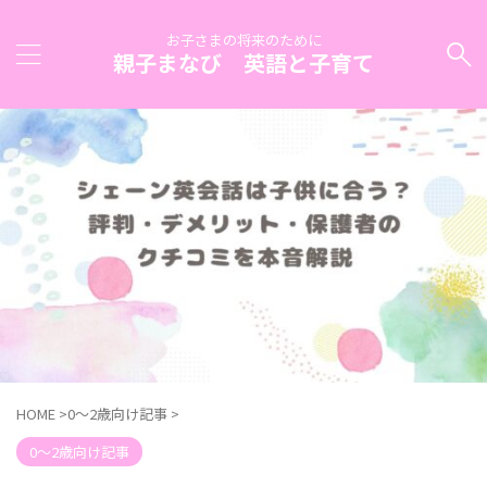
お子さまの将来のために
親子まなび 英語と子育て
HOME
>
0〜2歳向け記事
>
0〜2歳向け記事