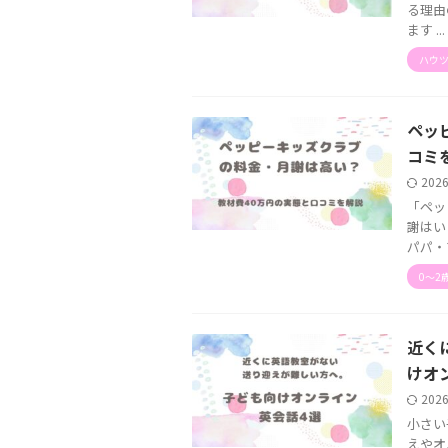
る理由
ます ...
ハウツ
ペッ
コミ
202
「ペッ
謝はい
パパ・
0〜2
近く
けオ
202
小さい
えやオ