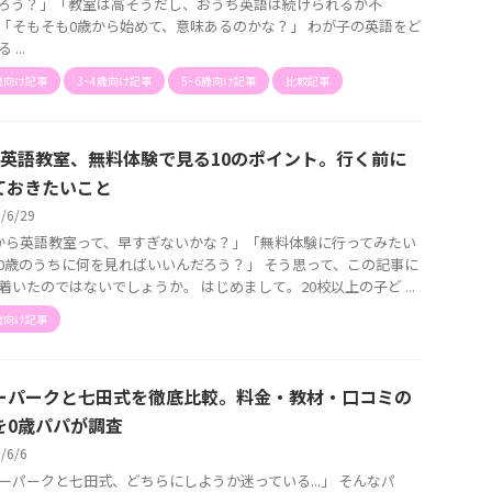
ろう？」「教室は高そうだし、おうち英語は続けられるか不
「そもそも0歳から始めて、意味あるのかな？」 わが子の英語をど
...
歳向け記事
3~4歳向け記事
5~6歳向け記事
比較記事
の英語教室、無料体験で見る10のポイント。行く前に
ておきたいこと
6/6/29
から英語教室って、早すぎないかな？」「無料体験に行ってみたい
0歳のうちに何を見ればいいんだろう？」 そう思って、この記事に
着いたのではないでしょうか。 はじめまして。20校以上の子ど ...
歳向け記事
ーパークと七田式を徹底比較。料金・教材・口コミの
を0歳パパが調査
6/6/6
ーパークと七田式、どちらにしようか迷っている...」 そんなパ