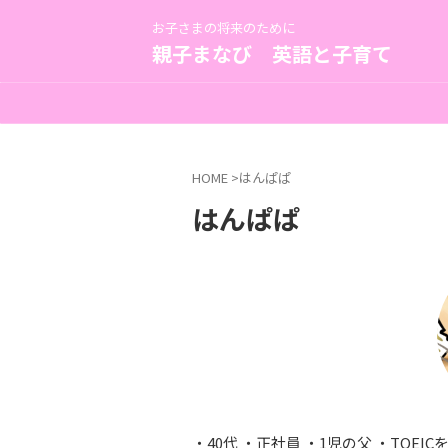
お子さまの将来のために
親子まなび 英語と子育て
HOME
>
はんぱぱ
はんぱぱ
・40代 ・正社員 ・1児の父 ・TOEIC