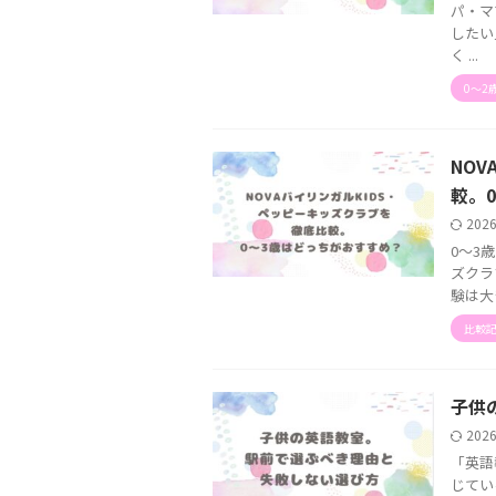
パ・マ
したい
く ...
0〜2
NOV
較。
202
0〜3
ズクラ
験は大
比較
子供
202
「英語
じてい