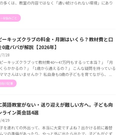
の多くは、教室の内容ではなく「通い続けられない環境」にあり
ー&悩みごと
ピーキッズクラブの料金・月謝はいくら？教材費と口
を0歳パパが解説【2026年】
6/7/28
ピーキッズクラブって教材費40〜47万円もするって本当？」「月
くらかかるの？」「1歳から通えるの？」 こんな疑問を持っている
ママさんはいませんか？ 私自身も0歳の子どもを育てながら、 ...
歳向け記事
に英語教室がない・送り迎えが難しい方へ。子ども向
ンライン英会話4選
6/4/29
子を連れての外出って、本当に大変ですよね？出かける前に着替
ムツの準備があったり、やっと外に出たら出たで、子どもがぐず