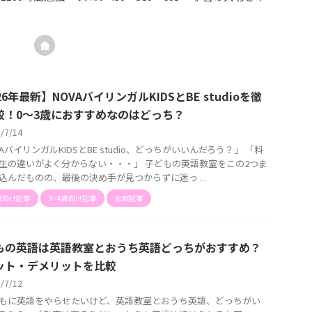
26年最新】NOVAバイリンガルKIDSとBE studioを徹
較！0～3歳におすすめなのはどっち？
6/7/14
AバイリンガルKIDSとBE studio、どっちがいいんだろう？」 「料
生の違いがよく分からない・・・」 子どもの英語教室をこの2つま
込んだものの、最後の決め手が見つからずに迷っ ...
歳向け記事
3~4歳向け記事
比較記事
もの英語は英語教室とおうち英語どっちがおすすめ？
ット・デメリットを比較
6/7/12
もに英語をやらせたいけど、英語教室とおうち英語、どっちがい