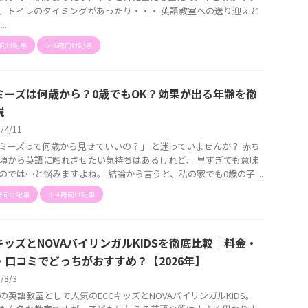
、トイレのタイミングがあったり・・・ 英語教室への送り迎えと
..
歳向け記事
5~6歳向け記事
ミーズは何歳から？0歳でもOK？効果が出る年齢を徹
説
6/4/11
ミーズって何歳から見せていいの？」 と迷っていませんか？ 赤ち
頃から英語に触れさせたい気持ちはあるけれど、 早すぎても意味
のでは…と悩みますよね。 結論から言うと、私の家でも0歳の子 ...
歳向け記事
3~4歳向け記事
CキッズとNOVAバイリンガルKIDSを徹底比較｜料金・
・口コミでどっちがおすすめ？【2026年】
6/8/3
歳の英語教室として人気のECCキッズとNOVAバイリンガルKIDS。