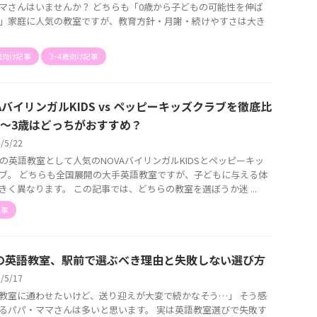
マさんはいませんか？ どちらも「0歳から子どもの可能性を伸ば
」家庭に人気の教室ですが、教育方針・月謝・続けやすさは大き
歳向け記事
3~4歳向け記事
AバイリンガルKIDS vs ペッピーキッズクラブを徹底比
0〜3歳はどっちがおすすめ？
6/5/22
歳の英語教室として人気のNOVAバイリンガルKIDSとペッピーキッ
ブ。 どちらも全国展開の大手英語教室ですが、子どもに与える体
きく異なります。 この記事では、どちらの教室を選ぼうか迷 ...
記事
の英語教室、駅前で選ぶべき理由と失敗しない選び方
6/5/17
教室に通わせたいけど、送り迎えが大変で続かなそう…」 そう感
るパパ・ママさんは多いと思います。 実は英語教室選びで失敗す