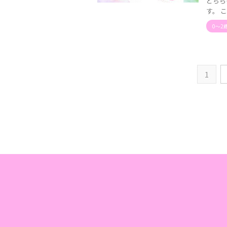
どちら
す。 
0〜2
1