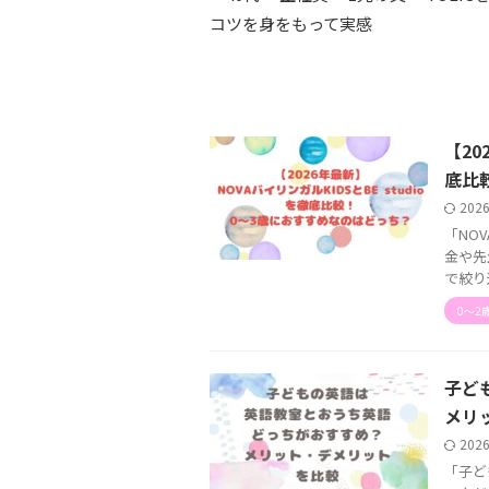
コツを身をもって実感
【20
底比
202
「NOV
金や先
で絞り
0〜2
子ど
メリ
202
「子ど