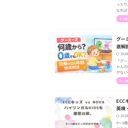
ったり
なれば .
3~4
グー
底解
202
「グー
ゃんの
がない
0〜2
EC
英検
202
0〜3