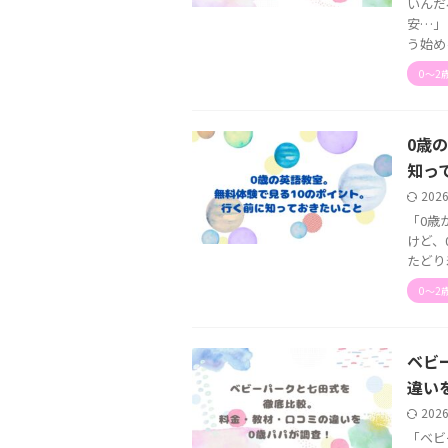
いんだ
安…」
う始める 
0〜2
0歳
知っ
202
「0歳
けど、
たどり
0〜2
ベビ
違い
202
「ベビ