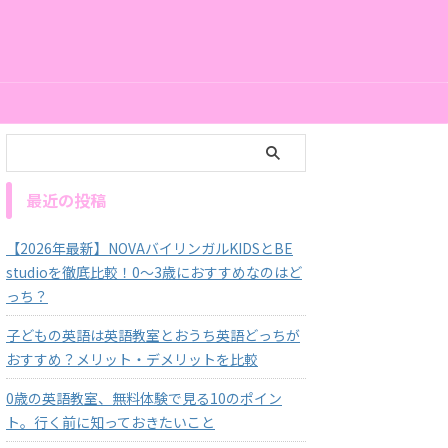
最近の投稿
【2026年最新】NOVAバイリンガルKIDSとBE
studioを徹底比較！0～3歳におすすめなのはど
っち？
子どもの英語は英語教室とおうち英語どっちが
おすすめ？メリット・デメリットを比較
0歳の英語教室、無料体験で見る10のポイン
ト。行く前に知っておきたいこと