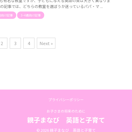
も有名な教室ですが、子どもに与える英語の質は大きく異なりま
この記事では、どちらの教室を選ぼうか迷っているパパ・マ ...
歳向け記事
3~4歳向け記事
2
3
4
Next »
プライバシーポリシー
お子さまの将来のために
親子まなび 英語と子育て
© 2026 親子まなび 英語と子育て