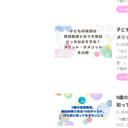
で絞り
0〜2
子ど
メリ
202
「子ど
いんだ
安…」
う始める 
0〜2
0歳
知っ
202
「0歳
けど、