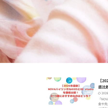
【20
底比
202
「NOV
金や先