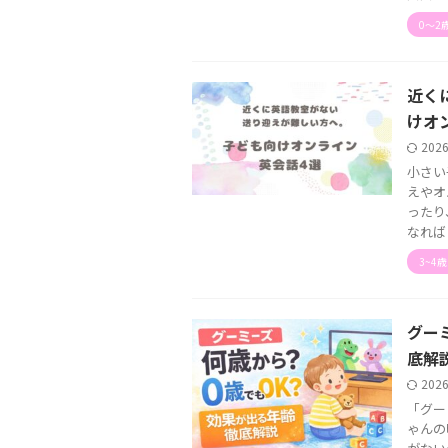
0〜2
近く
けオ
202
小さい
えやオ
ったり
なれば .
3~4
グー
底解
202
「グー
ゃんの