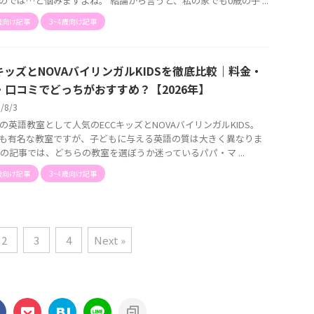
のでは…と悩みますよね。 結論から言うと、私の家でも0歳の子 ...
歳向け記事
3~4歳向け記事
CキッズとNOVAバイリンガルKIDSを徹底比較｜料金・
・口コミでどっちがおすすめ？【2026年】
6/8/3
歳の英語教室として人気のECCキッズとNOVAバイリンガルKIDS。
も有名な教室ですが、子どもに与える英語の質は大きく異なりま
この記事では、どちらの教室を選ぼうか迷っているパパ・マ ...
歳向け記事
3~4歳向け記事
2
3
4
Next »