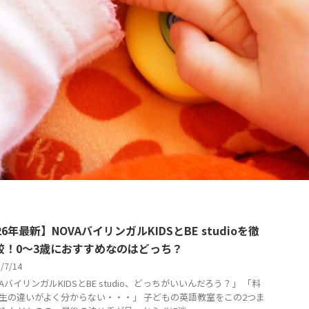
26年最新】NOVAバイリンガルKIDSとBE studioを徹
較！0～3歳におすすめなのはどっち？
6/7/14
AバイリンガルKIDSとBE studio、どっちがいいんだろう？」 「料
生の違いがよく分からない・・・」 子どもの英語教室をこの2つま