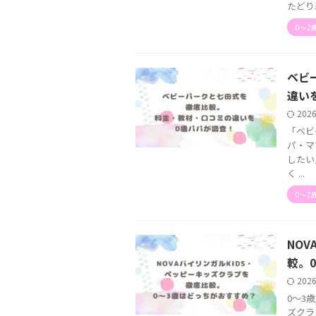
たどり
0〜2
ベビ
違い
202
「ベビ
パ・マ
したい
く ...
0〜2
NOV
較。
202
0〜3
ズクラ