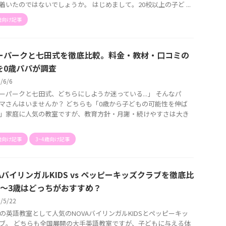
着いたのではないでしょうか。 はじめまして。20校以上の子ど ...
歳向け記事
ーパークと七田式を徹底比較。料金・教材・口コミの
を0歳パパが調査
6/6/6
ーパークと七田式、どちらにしようか迷っている...」 そんなパ
マさんはいませんか？ どちらも「0歳から子どもの可能性を伸ば
」家庭に人気の教室ですが、教育方針・月謝・続けやすさは大き
歳向け記事
3~4歳向け記事
AバイリンガルKIDS vs ペッピーキッズクラブを徹底比
0〜3歳はどっちがおすすめ？
6/5/22
歳の英語教室として人気のNOVAバイリンガルKIDSとペッピーキッ
ブ。 どちらも全国展開の大手英語教室ですが、子どもに与える体