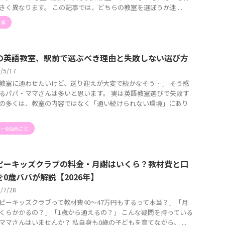
きく異なります。 この記事では、どちらの教室を選ぼうか迷 ...
記事
の英語教室、駅前で選ぶべき理由と失敗しない選び方
6/5/17
教室に通わせたいけど、送り迎えが大変で続かなそう…」 そう感
るパパ・ママさんは多いと思います。 実は英語教室選びで失敗す
の多くは、教室の内容ではなく「通い続けられない環境」にあり
ー&悩みごと
ピーキッズクラブの料金・月謝はいくら？教材費と口
を0歳パパが解説【2026年】
6/7/28
ピーキッズクラブって教材費40〜47万円もするって本当？」「月
くらかかるの？」「1歳から通えるの？」 こんな疑問を持っている
ママさんはいませんか？ 私自身も0歳の子どもを育てながら、 ...