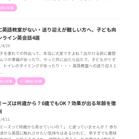
歳向け記事
に英語教室がない・送り迎えが難しい方へ。子ども向
ンライン英会話4選
6/4/29
子を連れての外出って、本当に大変ですよね？出かける前に着替
ムツの準備があったり、やっと外に出たら出たで、子どもがぐず
、トイレのタイミングがあったり・・・ 英語教室への送り迎えと
..
歳向け記事
5~6歳向け記事
ミーズは何歳から？0歳でもOK？効果が出る年齢を徹
説
6/4/11
ミーズって何歳から見せていいの？」 と迷っていませんか？ 赤ち
頃から英語に触れさせたい気持ちはあるけれど、 早すぎても意味