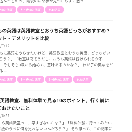
込んだものの、最後の決め手が見つからずに迷っ ...
歳向け記事
3~4歳向け記事
比較記事
もの英語は英語教室とおうち英語どっちがおすすめ？
ット・デメリットを比較
6/7/12
もに英語をやらせたいけど、英語教室とおうち英語、どっちがい
ろう？」「教室は高そうだし、おうち英語は続けられるか不
「そもそも0歳から始めて、意味あるのかな？」 わが子の英語をど
...
歳向け記事
3~4歳向け記事
5~6歳向け記事
比較記事
の英語教室、無料体験で見る10のポイント。行く前に
ておきたいこと
6/6/29
から英語教室って、早すぎないかな？」「無料体験に行ってみたい
0歳のうちに何を見ればいいんだろう？」 そう思って、この記事に