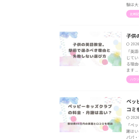
験は大
比較
子供
202
「英語
じてい
る理由
ます ...
ハウツ
ペッ
コミ
202
「ペッ
謝はい
パパ・