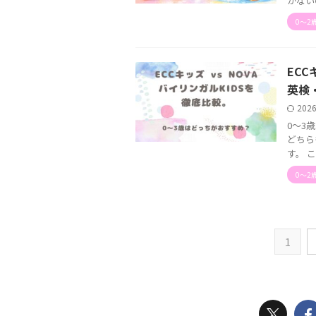
がない
0〜2
EC
英検
202
0〜3
どちら
す。 
0〜2
1