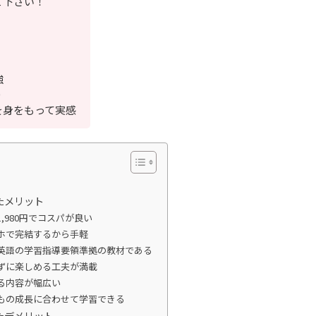
て下さい！
強
0
を身をもって実感
たメリット
,980円でコスパが良い
ホで完結するから手軽
英語の学習指導要領準拠の教材である
ずに楽しめる工夫が満載
る内容が幅広い
もの成長に合わせて学習できる
たデメリット