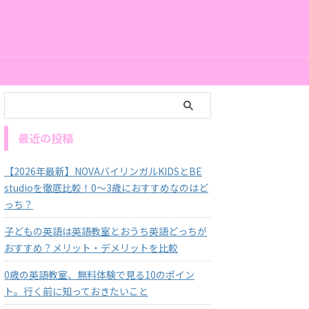
最近の投稿
【2026年最新】NOVAバイリンガルKIDSとBE
studioを徹底比較！0～3歳におすすめなのはど
っち？
子どもの英語は英語教室とおうち英語どっちが
おすすめ？メリット・デメリットを比較
0歳の英語教室、無料体験で見る10のポイン
ト。行く前に知っておきたいこと