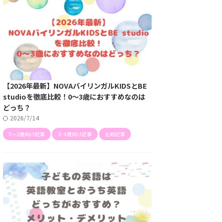
【2026年最新】NOVAバイリンガルKIDSとBE
studioを徹底比較！0～3歳におすすめなのは
どっち？
2026/7/14
0〜2歳向け記事
3~4歳向け記事
比較記事